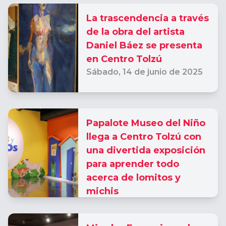
La trascendencia a través
de la obra del artista
Daniel Báez se presenta
en Centro Tolzú
Sábado,
14 de junio de 2025
Papalote Museo del Niño
llega a Centro Tolzú con
una divertida exposición
para aprender todo
acerca de lomitos y
michis
Viernes,
31 de enero de 2025