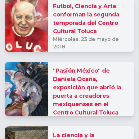
Futbol, Ciencia y Arte
conforman la segunda
temporada del Centro
Cultural Toluca
Miércoles,
23 de mayo de
2018
"Pasión México" de
Daniela Ocaña,
exposición que abrió la
puerta a creadores
mexiquenses en el
Centro Cultural Toluca
Lunes,
15 de enero de 2018
La ciencia y la