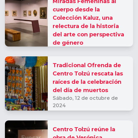
Miradas Femeninas al
cuerpo desde la
Colección Kaluz, una
relectura de la historia
del arte con perspectiva
de género
Viernes,
18 de octubre de
2024
Tradicional Ofrenda de
Centro Tolzú rescata las
raíces de la celebración
del día de muertos
Sábado,
12 de octubre de
2024
Centro Tolzú reúne la
obra de Verónica