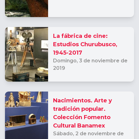
La fábrica de cine:
Estudios Churubusco,
1945-2017
Domingo,
3 de noviembre de
2019
Nacimientos. Arte y
tradición popular.
Colección Fomento
Cultural Banamex
Sábado,
2 de noviembre de