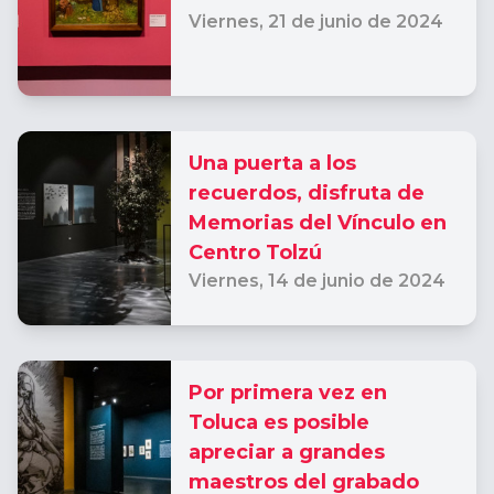
Viernes,
21 de junio de 2024
Una puerta a los
recuerdos, disfruta de
Memorias del Vínculo en
Centro Tolzú
Viernes,
14 de junio de 2024
Por primera vez en
Toluca es posible
apreciar a grandes
maestros del grabado