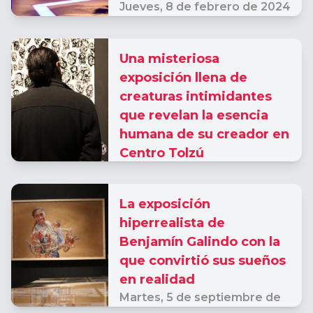
Jueves,
8 de febrero de 2024
Una misteriosa
exposición llena de
creaturas intimidantes
que revelan la esencia
humana de su creador en
Centro Tolzú
Jueves,
23 de noviembre de
2023
La exposición
hiperrealista de
Benjamín Galindo con la
que convirtió sus sueños
en realidad
Martes,
5 de septiembre de