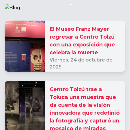
Blog
El Museo Franz Mayer
regresar a Centro Tolzú
con una exposición que
celebra la muerte
Viernes,
24 de octubre de
2025
Centro Tolzú trae a
Toluca una muestra que
da cuenta de la visión
innovadora que redefinió
la fotografía y capturó un
mosaico de miradas