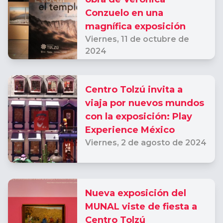
Conzuelo en una
magnífica exposición
Viernes,
11 de octubre de
2024
Centro Tolzú invita a
viaja por nuevos mundos
con la exposición: Play
Experience México
Viernes,
2 de agosto de 2024
Nueva exposición del
MUNAL viste de fiesta a
Centro Tolzú