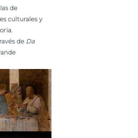
las de
s culturales y
oria.
través de
Da
Grande