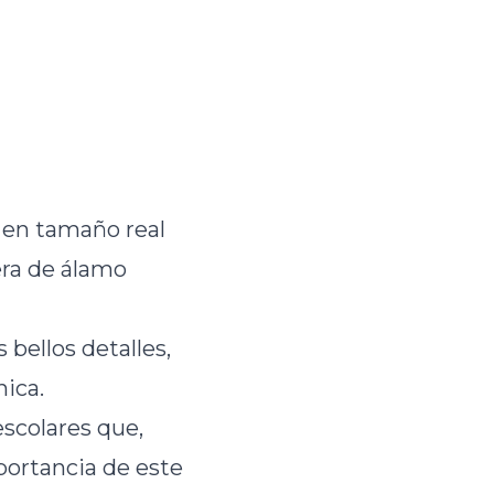
 en tamaño real
era de álamo
bellos detalles,
nica.
escolares que,
portancia de este