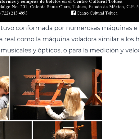
stuvo conformada por numerosas máquinas e i
la real como la máquina voladora similar a los 
musicales y ópticos, o para la medición y velo