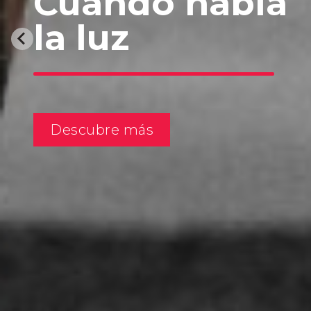
Cuando habla
la luz
Descubre más