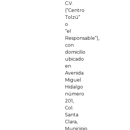
C.V.
(“Centro
Tolzú”
o
“el
Responsable”),
con
domicilio
ubicado
en
Avenida
Miguel
Hidalgo
número
201,
Col.
Santa
Clara,
Municipio