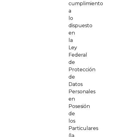
cumplimiento
a
lo
dispuesto
en
la
Ley
Federal
de
Protección
de
Datos
Personales
en
Posesión
de
los
Particulares
(la