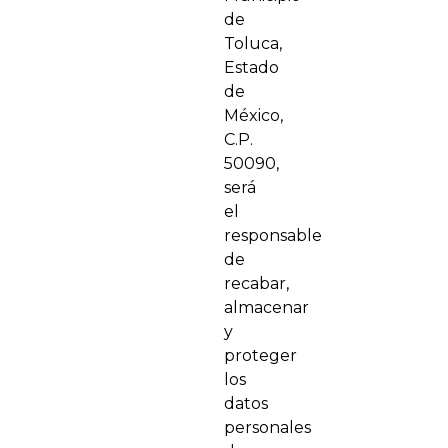
de
Toluca,
Estado
de
México,
C.P.
50090,
será
el
responsable
de
recabar,
almacenar
y
proteger
los
datos
personales