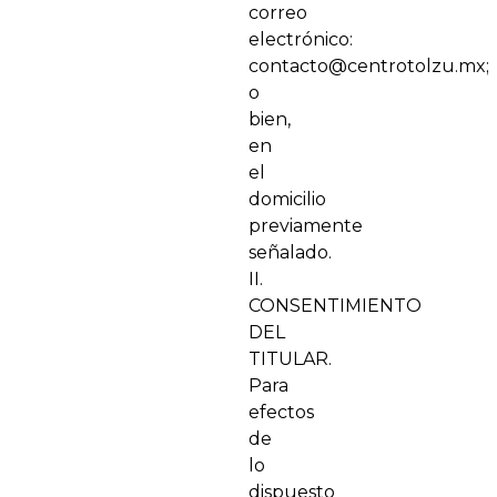
correo
electrónico:
contacto@centrotolzu.mx;
o
bien,
en
el
domicilio
previamente
señalado.
II.
CONSENTIMIENTO
DEL
TITULAR.
Para
efectos
de
lo
dispuesto