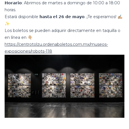
𝗛𝗼𝗿𝗮𝗿𝗶𝗼: Abrimos de martes a domingo de 10:00 a 18:00
horas.
Estará disponible 𝗵𝗮𝘀𝘁𝗮 𝗲𝗹 𝟮𝟲 𝗱𝗲 𝗺𝗮𝘆𝗼. ¡Te esperamos! ✍🏼
✨
Los boletos se pueden adquirir directamente en taquilla o
en línea en 👇🏼
https://centrotolzu.ordenaboletos.com.mx/museos-
exposiciones/robots-118