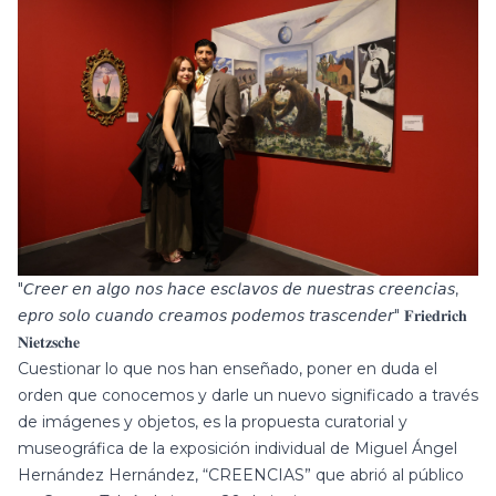
"𝘊𝘳𝘦𝘦𝘳 𝘦𝘯 𝘢𝘭𝘨𝘰 𝘯𝘰𝘴 𝘩𝘢𝘤𝘦 𝘦𝘴𝘤𝘭𝘢𝘷𝘰𝘴 𝘥𝘦 𝘯𝘶𝘦𝘴𝘵𝘳𝘢𝘴 𝘤𝘳𝘦𝘦𝘯𝘤𝘪𝘢𝘴,
𝘦𝘱𝘳𝘰 𝘴𝘰𝘭𝘰 𝘤𝘶𝘢𝘯𝘥𝘰 𝘤𝘳𝘦𝘢𝘮𝘰𝘴 𝘱𝘰𝘥𝘦𝘮𝘰𝘴 𝘵𝘳𝘢𝘴𝘤𝘦𝘯𝘥𝘦𝘳" 𝐅𝐫𝐢𝐞𝐝𝐫𝐢𝐜𝐡
𝐍𝐢𝐞𝐭𝐳𝐬𝐜𝐡𝐞
Cuestionar lo que nos han enseñado, poner en duda el
orden que conocemos y darle un nuevo significado a través
de imágenes y objetos, es la propuesta curatorial y
museográfica de la exposición individual de Miguel Ángel
Hernández Hernández, “CREENCIAS” que abrió al público